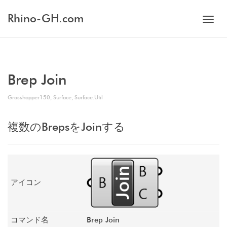
Rhino-GH.com
Toggl
navig
Brep Join
Grasshopper150
,
Surface
,
Surface.Util
複数のBrepsをJoinする
アイコン
コマンド名
Brep Join