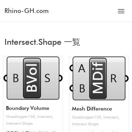
Rhino-GH.com
Toggl
Intersect.Shape 一覧
navig
Boundary Volume
Mesh Difference
Grasshopper150
,
Intersect
,
Grasshopper150
,
Intersect
,
Intersect.Shape
Intersect.Shape