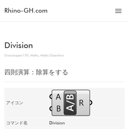
Rhino-GH.com
Toggl
navig
Division
Grasshopper150
,
Maths
,
Maths.Operators
四則演算：除算をする
アイコン
コマンド名
Division