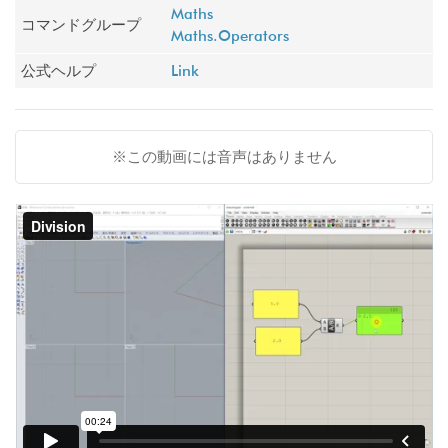
Maths
コマンドグループ
Maths.Operators
公式ヘルプ
Link
※この動画には音声はありません