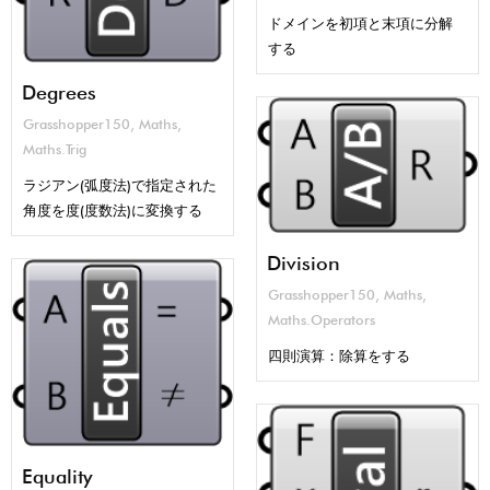
ドメインを初項と末項に分解
する
Degrees
Grasshopper150
,
Maths
,
Maths.Trig
ラジアン(弧度法)で指定された
角度を度(度数法)に変換する
Division
Grasshopper150
,
Maths
,
Maths.Operators
四則演算：除算をする
Equality