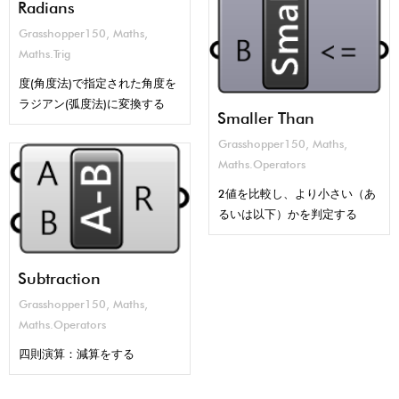
Radians
Grasshopper150
,
Maths
,
Maths.Trig
度(角度法)で指定された角度を
ラジアン(弧度法)に変換する
Smaller Than
Grasshopper150
,
Maths
,
Maths.Operators
2値を比較し、より小さい（あ
るいは以下）かを判定する
Subtraction
Grasshopper150
,
Maths
,
Maths.Operators
四則演算：減算をする