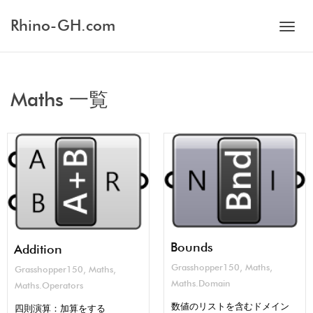
Rhino-GH.com
Toggl
Maths 一覧
navig
Bounds
Addition
Grasshopper150
,
Maths
,
Grasshopper150
,
Maths
,
Maths.Domain
Maths.Operators
数値のリストを含むドメイン
四則演算：加算をする