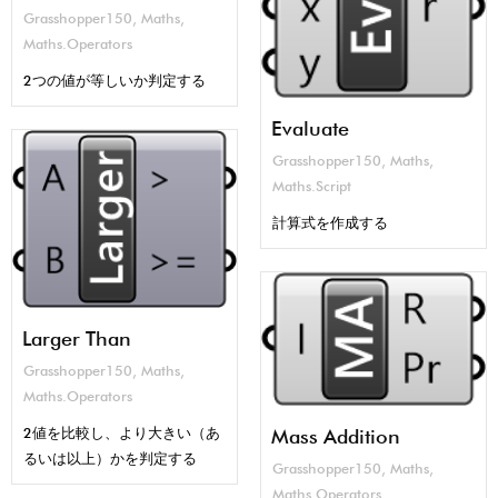
Grasshopper150
,
Maths
,
Maths.Operators
2つの値が等しいか判定する
Evaluate
Grasshopper150
,
Maths
,
Maths.Script
計算式を作成する
Larger Than
Grasshopper150
,
Maths
,
Maths.Operators
2値を比較し、より大きい（あ
Mass Addition
るいは以上）かを判定する
Grasshopper150
,
Maths
,
Maths.Operators