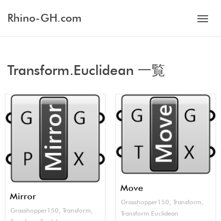
Rhino-GH.com
Toggl
Transform.Euclidean 一覧
navig
Move
Mirror
Grasshopper150
,
Transform
,
Grasshopper150
,
Transform
,
Transform.Euclidean